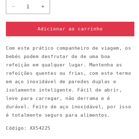
Diminuir
Aumentar
a
a
quantidade
quantidade
de
de
Adicionar ao carrinho
Termo
Termo
tubarão
tubarão
Com este prático companheiro de viagem, os
350ml
350ml
bebés podem desfrutar de de uma boa
refeição em qualquer lugar. Mantenha as
refeições quentes ou frias, com este termo
em aço inoxidável de paredes duplas e
isolamento inteligente. Fácil de abrir,
leve para carregar, não derrama e é
durável. Feito de aço inoxidável, por isso
é totalmente seguro para alimentos.
Código: XX54225