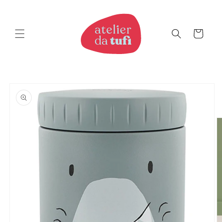
Saltar
para o
conteúdo
Carrinho
Saltar
para a
informação
do produto