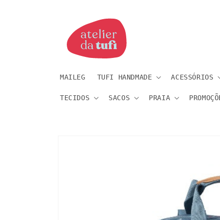
Saltar
para o
conteúdo
MAILEG
TUFI HANDMADE
ACESSÓRIOS
TECIDOS
SACOS
PRAIA
PROMOÇÕ
Saltar
para a
informação
do produto