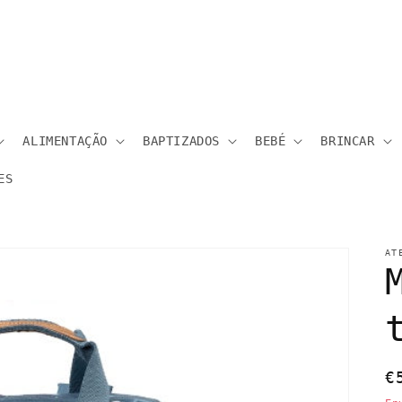
ALIMENTAÇÃO
BAPTIZADOS
BEBÉ
BRINCAR
ES
AT
P
€
n