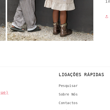
i
Abrir
conteúdo
multimédia
7
em
modal
LIGAÇÕES RÁPIDAS
Pesquisar
que)
Sobre Nós
Contactos