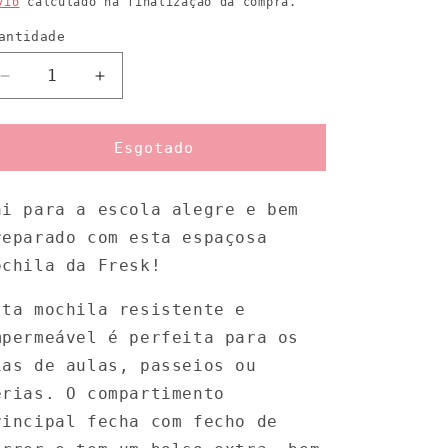
vio
calculado na finalização da compra.
antidade
uantidade
Diminuir
Aumentar
a
a
quantidade
quantidade
de
de
Esgotado
Mochila
Mochila
tubarão
tubarão
ai para a escola alegre e bem
reparado com esta espaçosa
ochila da Fresk!
sta mochila resistente e
mpermeável é perfeita para os
ias de aulas, passeios ou
érias. O compartimento
rincipal fecha com fecho de