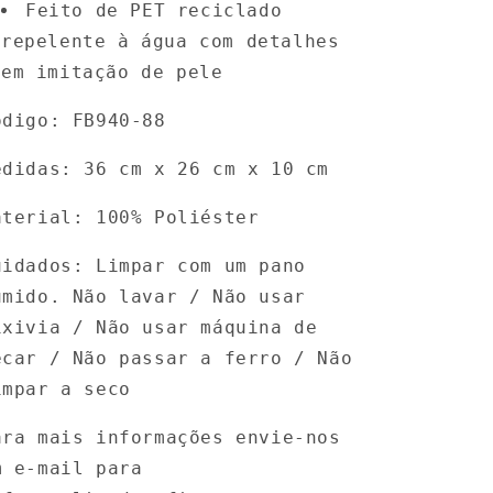
Feito de PET reciclado
repelente à água com detalhes
em imitação de pele
ódigo: FB940-88
edidas:
36 cm x 26 cm x 10 cm
aterial:
100% Poliéster
uidados: Limpar com um pano
úmido. Não lavar
/ Não usar
ixivia / Não usar máquina de
ecar / Não passar a ferro / Não
impar a seco
ara mais informações envie-nos
m e-mail para