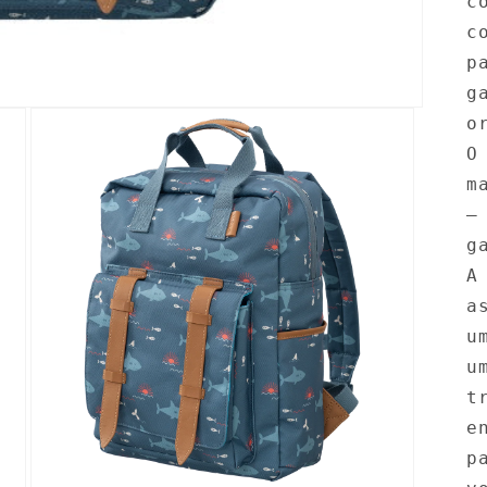
c
c
p
g
o
O
m
–
g
A
a
u
u
t
e
p