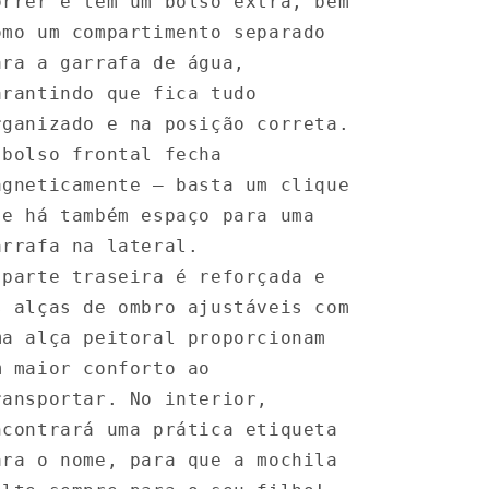
orrer e tem um bolso extra, bem
omo um compartimento separado
ara a garrafa de água,
arantindo que fica tudo
rganizado e na posição correta.
 bolso frontal fecha
agneticamente – basta um clique
 e há também espaço para uma
arrafa na lateral.
 parte traseira é reforçada e
s alças de ombro ajustáveis com
ma alça peitoral proporcionam
m maior conforto ao
ransportar. No interior,
ncontrará uma prática etiqueta
ara o nome, para que a mochila