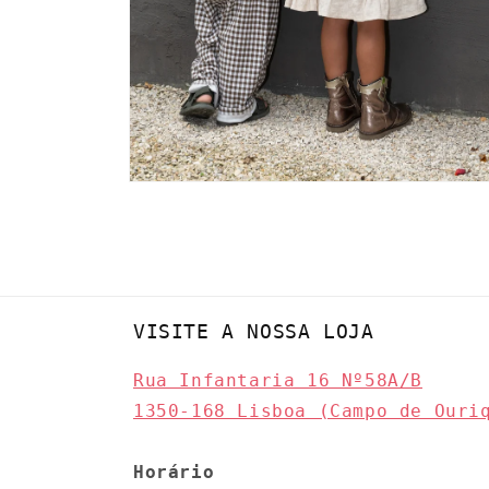
Abrir
conteúdo
multimédia
6
em
modal
VISITE A NOSSA LOJA
Rua Infantaria 16 Nº58A/B
1350-168 Lisboa (Campo de Ouri
Horário