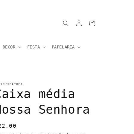
Iniciar
Carrinho
sessão
DECOR
FESTA
PAPELARIA
ELIERDATUFI
Caixa média
Nossa Senhora
reço
22,00
ormal