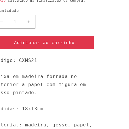
vio
calculado na finalização da compra.
antidade
uantidade
Diminuir
Aumentar
a
a
quantidade
quantidade
de
de
Adicionar ao carrinho
Caixa
Caixa
média
média
ódigo: CXMS21
Nossa
Nossa
Senhora
Senhora
aixa em madeira forrada no
nterior a papel com figura em
esso pintado.
edidas: 18x13cm
aterial: madeira, gesso, papel,