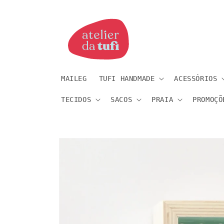
Saltar
para o
conteúdo
MAILEG
TUFI HANDMADE
ACESSÓRIOS
TECIDOS
SACOS
PRAIA
PROMOÇÕ
Saltar
para a
informação
do produto