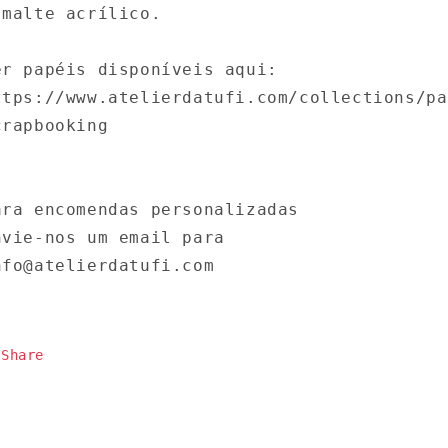
smalte acrílico.
er papéis disponíveis aqui:
ttps://www.atelierdatufi.com/collections/pa
crapbooking
ara encomendas personalizadas
nvie-nos um email para
nfo@atelierdatufi.com
Share