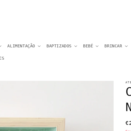
ALIMENTAÇÃO
BAPTIZADOS
BEBÉ
BRINCAR
ES
AT
P
€
n