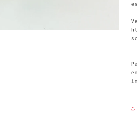
e
V
h
s
P
e
i