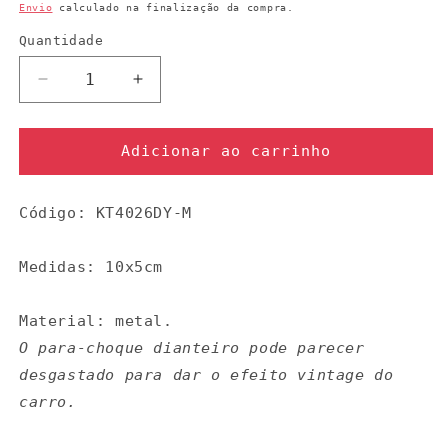
normal
Envio
calculado na finalização da compra.
Quantidade
Quantidade
Diminuir
Aumentar
a
a
quantidade
quantidade
de
de
Adicionar ao carrinho
Carro
Carro
Volkswagen
Volkswagen
Código: KT4026DY-M
-
-
menta
menta
Medidas: 10x5cm
Material: metal.
O para-choque dianteiro pode parecer
desgastado para dar o efeito vintage do
carro.