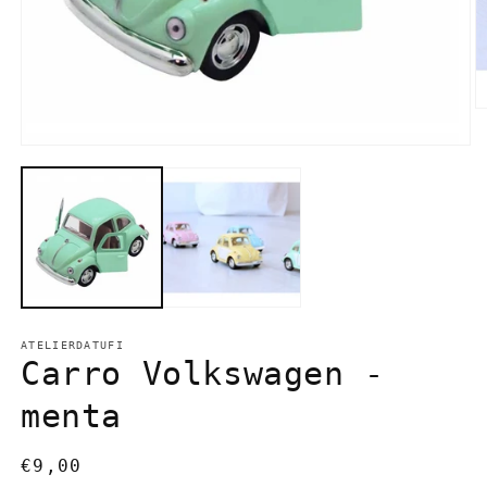
Ab
c
m
Abrir
2
conteúdo
e
multimédia
m
1
em
modal
ATELIERDATUFI
Carro Volkswagen -
menta
Preço
€9,00