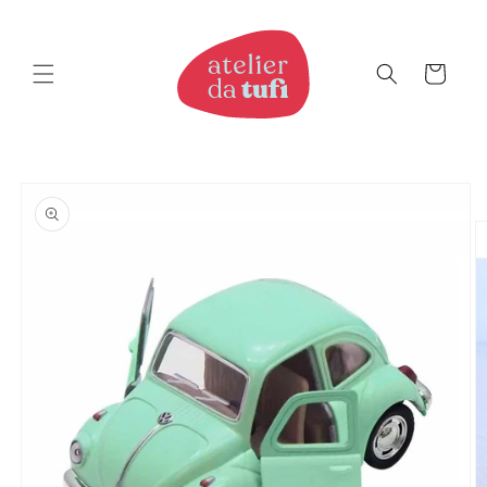
Saltar
para o
conteúdo
Carrinho
Saltar
para a
informação
do produto