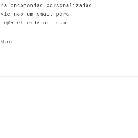
ara encomendas personalizadas
nvie-nos um email para
nfo@atelierdatufi.com
Share