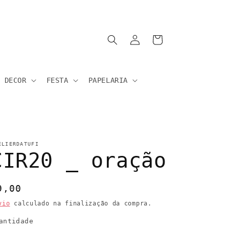
Iniciar
Carrinho
sessão
DECOR
FESTA
PAPELARIA
ELIERDATUFI
CIR20 _ oração
reço
9,00
ormal
vio
calculado na finalização da compra.
antidade
uantidade