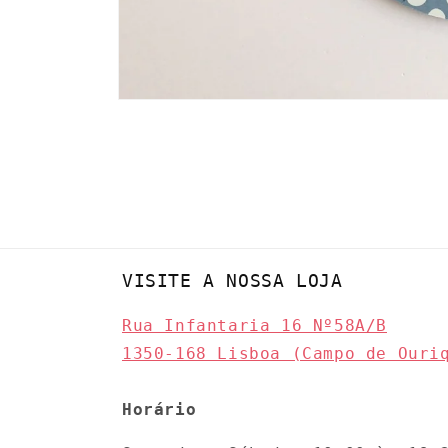
Abrir
conteúdo
multimédia
1
em
modal
VISITE A NOSSA LOJA
Rua Infantaria 16 Nº58A/B
1350-168 Lisboa (Campo de Ouri
Horário