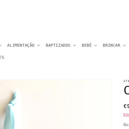
ALIMENTAÇÃO
BAPTIZADOS
BEBÉ
BRINCAR
ES
AT
P
€
n
En
Qu
Q