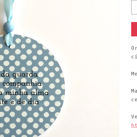
O
c
M
M
c
V
h