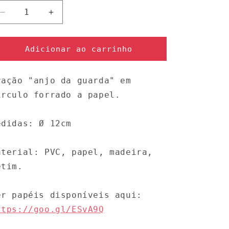
Diminuir
Aumentar
a
a
quantidade
quantidade
de
de
Adicionar ao carrinho
CIR20
CIR20
_
_
ração "anjo da guarda" em
oração
oração
írculo forrado a papel.
edidas: Ø 12cm
aterial: PVC, papel, madeira,
etim.
er papéis disponíveis aqui:
ttps://goo.gl/ESvA9Q