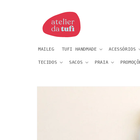
Saltar
para o
conteúdo
MAILEG
TUFI HANDMADE
ACESSÓRIOS
TECIDOS
SACOS
PRAIA
PROMOÇÕ
Saltar
para a
informação
do produto