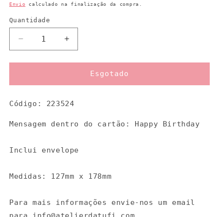
normal
Envio
calculado na finalização da compra.
Quantidade
Quantidade
Diminuir
Aumentar
a
a
quantidade
quantidade
de
de
Esgotado
Cartão
Cartão
aniversário
aniversário
Código: 223524
robots
robots
Mensagem dentro do cartão: Happy Birthday
Inclui envelope
Medidas: 127mm x 178mm
Para mais informações envie-nos um email
para info@atelierdatufi.com