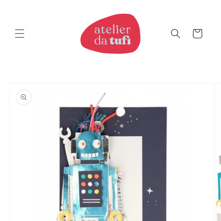
Saltar
para o
conteúdo
Carrinho
Saltar
para a
informação
do produto