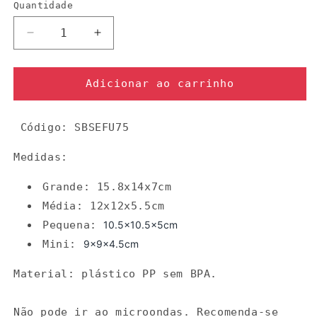
Quantidade
Quantidade
Diminuir
Aumentar
a
a
quantidade
quantidade
de
de
Adicionar ao carrinho
Caixas
Caixas
conj.
conj.
Código:
4
SBSEFU75
4
fun
fun
Medidas:
Grande: 15.8x14x7cm
Média: 12x12x5.5cm
Pequena:
10.5x10.5x5cm
Mini:
9x9x4.5cm
Material: plástico PP sem BPA.
Não pode ir ao microondas. Recomenda-se