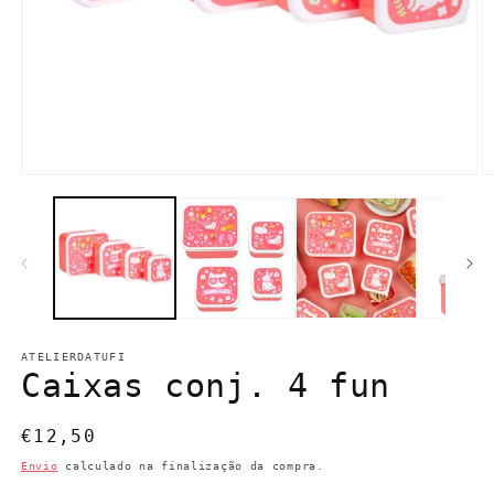
Abrir
Ab
conteúdo
c
multimédia
m
1
2
em
e
modal
m
ATELIERDATUFI
Caixas conj. 4 fun
Preço
€12,50
normal
Envio
calculado na finalização da compra.