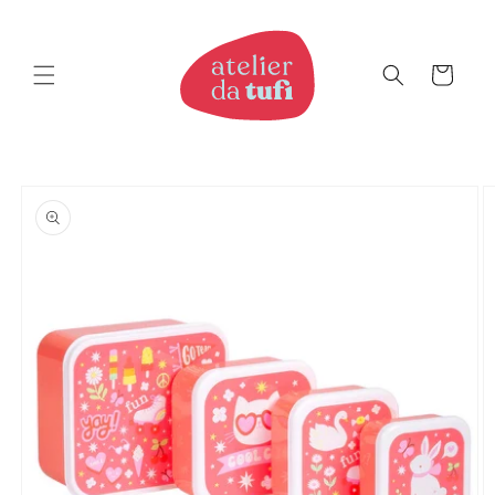
Saltar
para o
conteúdo
Carrinho
Saltar
para a
informação
do produto