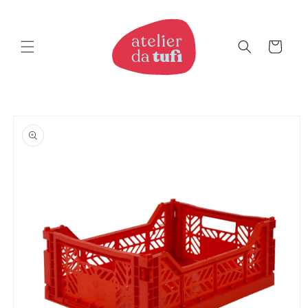
Saltar
para o
conteúdo
Carrinho
Saltar
para a
informação
do produto