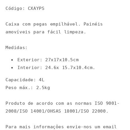
média
média
Código: CXAYPS
red
red
Caixa com pegas empilhável. Painéis
amovíveis para fácil limpeza.
Medidas:
Exterior: 27x17x10.5cm
Interior: 24.6x 15.7x10.4cm.
Capacidade: 4L
Peso máx.: 2.5kg
Produto de acordo com as normas ISO 9001-
2008/ISO 14001/OHSAS 18001/ISO 22000.
Para mais informações envie-nos um email