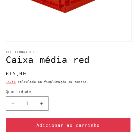
Abrir
conteúdo
multimédia
ATELIERDATUFI
1
Caixa média red
em
modal
Preço
€15,00
normal
Envio
calculado na finalização da compra.
Quantidade
Quantidade
Diminuir
Aumentar
a
a
quantidade
quantidade
de
de
Adicionar ao carrinho
Caixa
Caixa