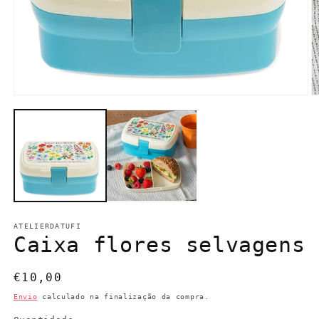
Abrir
Ab
conteúdo
c
multimédia
m
1
2
em
e
modal
m
ATELIERDATUFI
Caixa flores selvagens
Preço
€10,00
normal
Envio
calculado na finalização da compra.