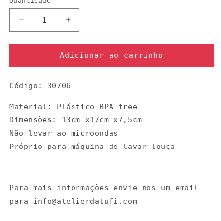
Quantidade
Quantidade
Diminuir
Aumentar
a
a
quantidade
quantidade
de
de
Adicionar ao carrinho
Caixa
Caixa
flores
flores
Código: 30706
selvagens
selvagens
Material:
Plástico BPA free
Dimensões: 13cm x17cm x7,5cm
Não levar ao microondas
Próprio para máquina de lavar louça
Para mais informações envie-nos um email
para info@atelierdatufi.com