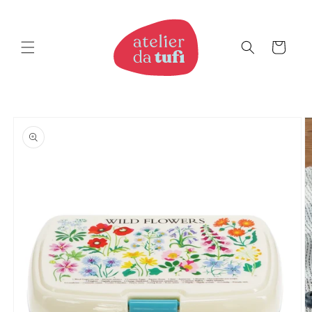
Saltar
para o
conteúdo
Carrinho
Saltar
para a
informação
do produto